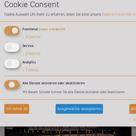
Cookie Consent
Cookie Auswahl
Um mehr zu erfahren, lesen Sie bitte unsere
Datenschutzerkläru
Functional
(immer erforderlich)
↓
3
Dienste
Service
↓
2
Dienste
Analytics
KULTUR
↓
1
Dienst
MEHR LESEN >>
Alle Dienste aktivieren oder deaktivieren
Mit diesem Schalter können Sie alle Dienste aktivieren oder deaktivieren.
Ich lehne ab
Ausgewählte akzeptieren
Al
Re